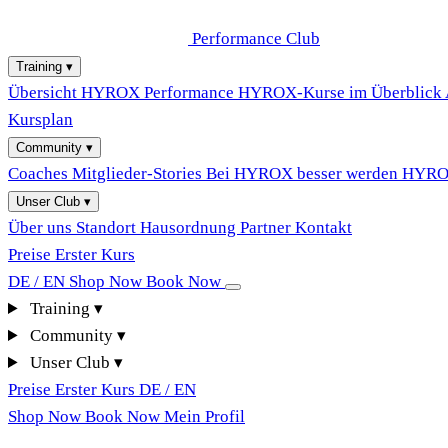
Performance Club
Training
▾
Übersicht
HYROX Performance
HYROX-Kurse im Überblick
Kursplan
Community
▾
Coaches
Mitglieder-Stories
Bei HYROX besser werden
HYROX
Unser Club
▾
Über uns
Standort
Hausordnung
Partner
Kontakt
Preise
Erster Kurs
DE / EN
Shop Now
Book Now
Training
▾
Community
▾
Unser Club
▾
Preise
Erster Kurs
DE / EN
Shop Now
Book Now
Mein Profil