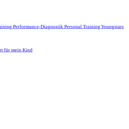
aining
Performance-Diagnostik
Personal Training
Youngstars
rt für mein Kind