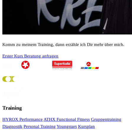
Komm zu meinem Training, dann erzähle ich Dir mehr über mich.
Erster Kurs
Beratung anfragen
Training
HYROX Performance
ATHX Functional Fitness
Gruppentraining
Diagnostik
Personal Training
Youngstars
Kursplan