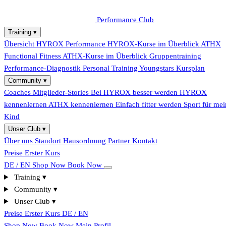
Performance Club
Training
▾
Übersicht
HYROX Performance
HYROX-Kurse im Überblick
ATHX
Functional Fitness
ATHX-Kurse im Überblick
Gruppentraining
Performance-Diagnostik
Personal Training
Youngstars
Kursplan
Community
▾
Coaches
Mitglieder-Stories
Bei HYROX besser werden
HYROX
kennenlernen
ATHX kennenlernen
Einfach fitter werden
Sport für mei
Kind
Unser Club
▾
Über uns
Standort
Hausordnung
Partner
Kontakt
Preise
Erster Kurs
DE / EN
Shop Now
Book Now
Training
▾
Community
▾
Unser Club
▾
Preise
Erster Kurs
DE / EN
Shop Now
Book Now
Mein Profil