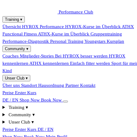
Performance Club
Training
▾
Übersicht
HYROX Performance
HYROX-Kurse im Überblick
ATHX
Functional Fitness
ATHX-Kurse im Überblick
Gruppentraining
Performance-Diagnostik
Personal Training
Youngstars
Kursplan
Community
▾
Coaches
Mitglieder-Stories
Bei HYROX besser werden
HYROX
kennenlernen
ATHX kennenlernen
Einfach fitter werden
Sport für mei
Kind
Unser Club
▾
Über uns
Standort
Hausordnung
Partner
Kontakt
Preise
Erster Kurs
DE / EN
Shop Now
Book Now
Training
▾
Community
▾
Unser Club
▾
Preise
Erster Kurs
DE / EN
Shop Now
Book Now
Mein Profil