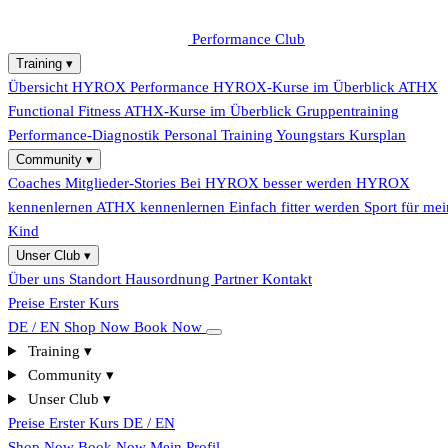
Performance Club
Training
▾
Übersicht
HYROX Performance
HYROX-Kurse im Überblick
ATHX
Functional Fitness
ATHX-Kurse im Überblick
Gruppentraining
Performance-Diagnostik
Personal Training
Youngstars
Kursplan
Community
▾
Coaches
Mitglieder-Stories
Bei HYROX besser werden
HYROX
kennenlernen
ATHX kennenlernen
Einfach fitter werden
Sport für mei
Kind
Unser Club
▾
Über uns
Standort
Hausordnung
Partner
Kontakt
Preise
Erster Kurs
DE / EN
Shop Now
Book Now
Training
▾
Community
▾
Unser Club
▾
Preise
Erster Kurs
DE / EN
Shop Now
Book Now
Mein Profil